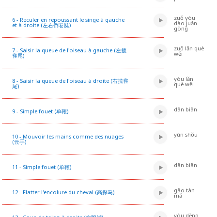
zuǒ yòu
6 - Reculer en repoussant le singe à gauche
dào juǎn
et à droite (左右倒卷肱)
gōng
zuǒ lǎn què
7 - Saisir la queue de l'oiseau à gauche (左揽
wěi
雀尾)
yòu lǎn
8 - Saisir la queue de l'oiseau à droite (右揽雀
què wěi
尾)
dān biān
9 - Simple fouet (单鞭)
yún shǒu
10 - Mouvoir les mains comme des nuages
(云手)
dān biān
11 - Simple fouet (单鞭)
gāo tàn
12 - Flatter l'encolure du cheval (高探马)
mǎ
yòu dēng