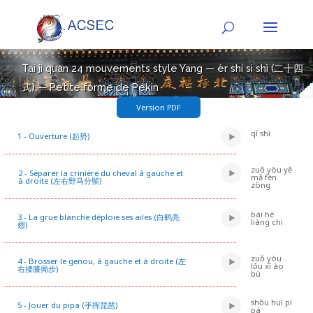
Tai ji quan 24 mouvements style Yang — èr shí sì shì (二十四
式) — Petite forme de Pékin
Version PDF
qǐ shì
1 - Ouverture (起势)
zuǒ yòu yě
2 - Séparer la crinière du cheval à gauche et
mǎ fēn
à droite (左右野马分鬃)
zōng
bái hè
3 - La grue blanche déploie ses ailes (白鹤亮
liàng chì
翅)
zuǒ yòu
4 - Brosser le genou, à gauche et à droite (左
lǒu xī ào
右搂膝拗步)
bù
shǒu huī pí
5 - Jouer du pipa (手挥琵琶)
pá