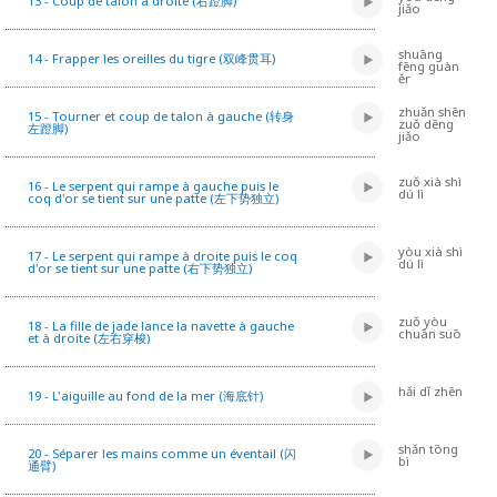
13 - Coup de talon à droite (右蹬脚)
jiǎo
shuāng
14 - Frapper les oreilles du tigre (双峰贯耳)
fēng guàn
ěr
zhuǎn shēn
15 - Tourner et coup de talon à gauche (转身
zuǒ dēng
左蹬脚)
jiǎo
zuǒ xià shì
16 - Le serpent qui rampe à gauche puis le
dú lì
coq d'or se tient sur une patte (左下势独立)
yòu xià shì
17 - Le serpent qui rampe à droite puis le coq
dú lì
d'or se tient sur une patte (右下势独立)
zuǒ yòu
18 - La fille de jade lance la navette à gauche
chuān suō
et à droite (左右穿梭)
hǎi dǐ zhēn
19 - L'aiguille au fond de la mer (海底针)
shǎn tōng
20 - Séparer les mains comme un éventail (闪
bì
通臂)