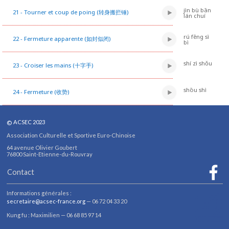
jìn bù bān
21 - Tourner et coup de poing (转身搬拦锤)
lán chuí
rú fēng sì
22 - Fermeture apparente (如封似闭)
bì
shí zì shǒu
23 - Croiser les mains (十字手)
shōu shì
24 - Fermeture (收势)
©
ACSEC 2023
Association Culturelle et Sportive Euro-Chinoise
64 avenue Olivier Goubert
76800
Sa
int-Etienne-du-Rouvray
Contact
Informations générales :
secretaire@acsec-france.org
— 06 72 04 33 20
Kung fu : Maximilien — 06 68 85 97 14