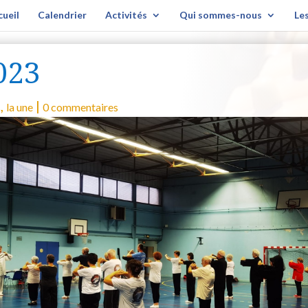
cueil
Calendrier
Activités
Qui sommes-nous
Le
023
,
|
s
la une
0 commentaires