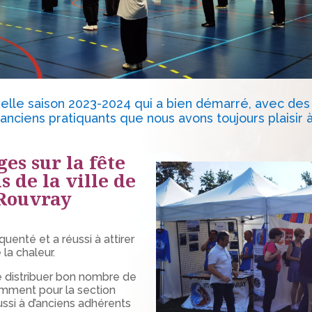
uvelle saison 2023-2024 qui a bien démarré, avec des
nciens pratiquants que nous avons toujours plaisir à
es sur la fête
s de la ville de
 Rouvray
uenté et a réussi à attirer
la chaleur.
e distribuer bon nombre de
tamment pour la section
ssi à d’anciens adhérents