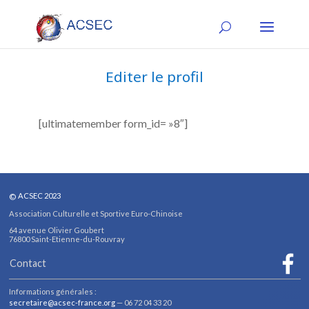
Editer le profil
[ultimatemember form_id= »8″]
©
ACSEC 2023
Association Culturelle et Sportive Euro-Chinoise
64 avenue Olivier Goubert
76800
Sa
int-Etienne-du-Rouvray
Contact
Informations générales :
secretaire@acsec-france.org
— 06 72 04 33 20